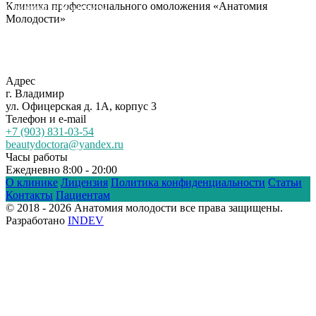
Клиника профессионального омоложения «Анатомия
О клинике
Контакты
Молодости»
Адрес
г. Владимир
ул. Офицерская д. 1А, корпус 3
Телефон и e-mail
+7 (903) 831-03-54
beautydoctora@yandex.ru
Часы работы
Ежедневно 8:00 - 20:00
О клинике
Лицензия
Политика конфиденциальности
Статьи
Контакты
Пациентам
© 2018 - 2026 Анатомия молодости все права защищены.
Разработано
INDEV