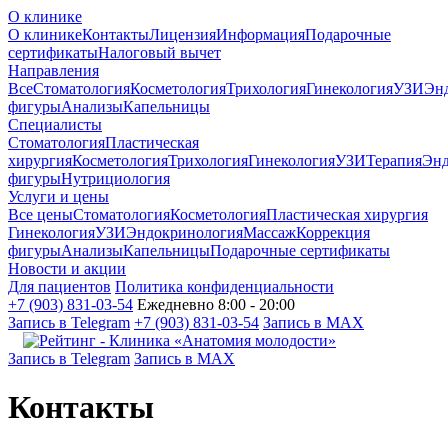
О клинике
О клинике
Контакты
Лицензия
Информация
Подарочные
сертификаты
Налоговый вычет
Направления
Все
Стоматология
Косметология
Трихология
Гинекология
УЗИ
Эн
фигуры
Анализы
Капельницы
Специалисты
Стоматология
Пластическая
хирургия
Косметология
Трихология
Гинекология
УЗИ
Терапия
Энд
фигуры
Нутрициология
Услуги и цены
Все цены
Стоматология
Косметология
Пластическая хирургия
Гинекология
УЗИ
Эндокринология
Массаж
Коррекция
фигуры
Анализы
Капельницы
Подарочные сертификаты
Новости и акции
Для пациентов
Политика конфиденциальности
+7 (903) 831-03-54
Ежедневно 8:00 - 20:00
Запись в Telegram
+7 (903) 831-03-54
Запись в MAX
Запись в Telegram
Запись в MAX
Контакты