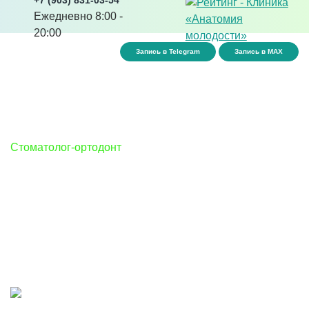
+7 (903) 831-03-54
Ежедневно 8:00 -
20:00
Запись в Telegram
Запись в MAX
Ипатова Маргарита Юрьевна
Стоматолог-ортодонт
«Улыбка — это не просто выражение радости, это
результат заботы о здоровье зубов и правильного
прикуса. Как ортодонт, я знаю, что красивая улыбка —
это показатель уверенности и здоровья, а исправление
прикуса помогает не только внешнему виду, но и
добавляет уверенности в себе»